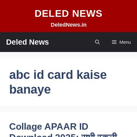
Skip
DELED NEWS
to
content
DeledNews.in
Deled News
Menu
abc id card kaise
banaye
Collage APAAR ID