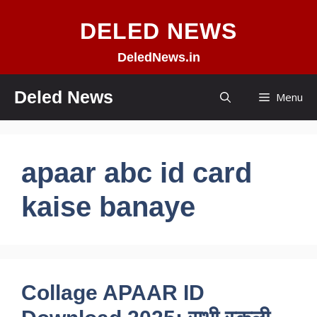
Skip
DELED NEWS
to
content
DeledNews.in
Deled News
Menu
apaar abc id card
kaise banaye
Collage APAAR ID