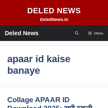
Skip
DELED NEWS
to
content
DeledNews.in
Deled News
Menu
apaar id kaise
banaye
Collage APAAR ID