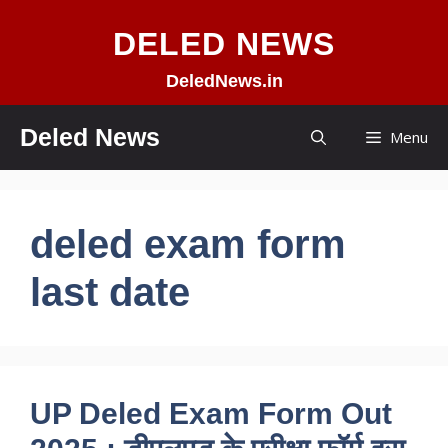
Skip
DELED NEWS
to
content
DeledNews.in
Deled News
Menu
deled exam form
last date
UP Deled Exam Form Out