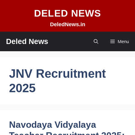
Skip
DELED NEWS
to
content
DeledNews.in
Deled News
Menu
JNV Recruitment
2025
Navodaya Vidyalaya