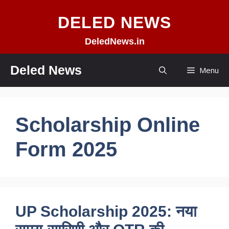
Skip
DELED NEWS
to
content
DeledNews.in
Deled News
Menu
Scholarship Online
Form 2025
UP Scholarship 2025: नया