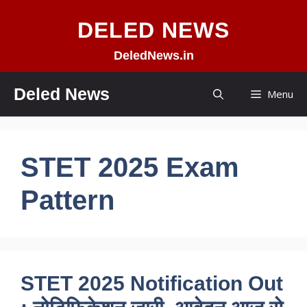
Skip
DELED NEWS
to
content
DeledNews.in
Deled News
Menu
STET 2025 Exam
Pattern
STET 2025 Notification Out