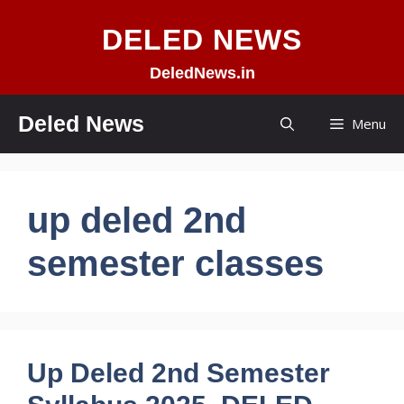
Skip
DELED NEWS
to
content
DeledNews.in
Deled News
Menu
up deled 2nd
semester classes
Up Deled 2nd Semester