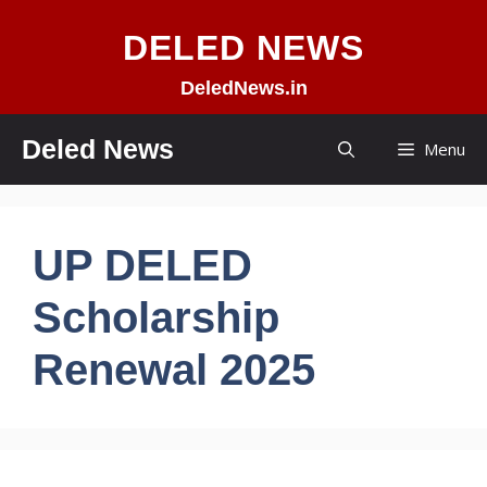
Skip
DELED NEWS
to
content
DeledNews.in
Deled News
Menu
UP DELED
Scholarship
Renewal 2025