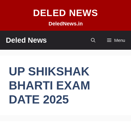
Skip
DELED NEWS
to
content
DeledNews.in
Deled News
Menu
UP SHIKSHAK
BHARTI EXAM
DATE 2025