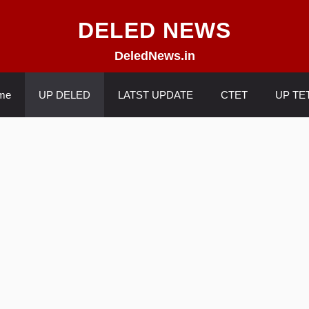
DELED NEWS
DeledNews.in
me
UP DELED
LATST UPDATE
CTET
UP TE