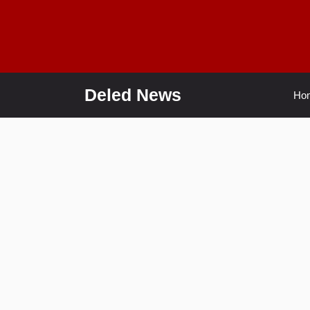
Skip
to
content
Deled News
Ho