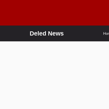
Skip
to
content
Deled News
Ho