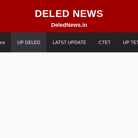
DELED NEWS
DeledNews.in
me
UP DELED
LATST UPDATE
CTET
UP TE